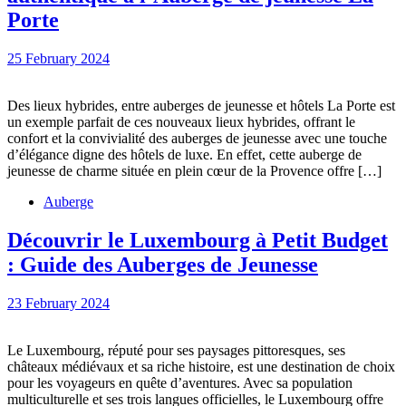
Jeunesse
Vivre
Porte
la
25
25 February 2024
Provence
February
à
2024
Des lieux hybrides, entre auberges de jeunesse et hôtels La Porte est
fond
un exemple parfait de ces nouveaux lieux hybrides, offrant le
:
confort et la convivialité des auberges de jeunesse avec une touche
d’élégance digne des hôtels de luxe. En effet, cette auberge de
Séjour
jeunesse de charme située en plein cœur de la Provence offre […]
authentique
Auberge
à
l’Auberge
Découvrir le Luxembourg à Petit Budget
Découvri
de
: Guide des Auberges de Jeunesse
le
jeunesse
23
23 February 2024
Luxembo
La
February
à
Porte
2024
Le Luxembourg, réputé pour ses paysages pittoresques, ses
Petit
châteaux médiévaux et sa riche histoire, est une destination de choix
Budget
pour les voyageurs en quête d’aventures. Avec sa population
multiculturelle et ses trois langues officielles, le Luxembourg offre