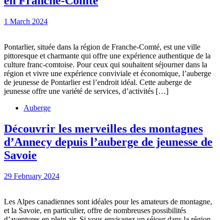
en Franche-Comté
l’Auberge
1
1 March 2024
de
March
Jeunesse
2024
Pontarlier, située dans la région de Franche-Comté, est une ville
de
pittoresque et charmante qui offre une expérience authentique de la
Pontarlier
culture franc-comtoise. Pour ceux qui souhaitent séjourner dans la
région et vivre une expérience conviviale et économique, l’auberge
pour
de jeunesse de Pontarlier est l’endroit idéal. Cette auberge de
une
jeunesse offre une variété de services, d’activités […]
Immersion
Auberge
Unique
Découvrir les merveilles des montagnes
en
d’Annecy depuis l’auberge de jeunesse de
Franche-
Découvrir
Savoie
Comté
les
29
29 February 2024
merveilles
February
des
2024
Les Alpes canadiennes sont idéales pour les amateurs de montagne,
montagnes
et la Savoie, en particulier, offre de nombreuses possibilités
d’aventures en plein air. Si vous envisagez un séjour dans la région