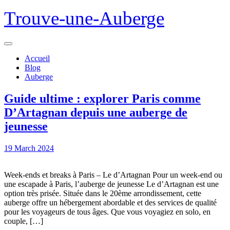
Trouve-une-Auberge
Open
Menu
Accueil
Blog
Auberge
Close
Guide ultime : explorer Paris comme
Menu
D’Artagnan depuis une auberge de
Guide
jeunesse
ultime
19
19 March 2024
:
March
explorer
2024
Week-ends et breaks à Paris – Le d’Artagnan Pour un week-end ou
Paris
une escapade à Paris, l’auberge de jeunesse Le d’Artagnan est une
comme
option très prisée. Située dans le 20ème arrondissement, cette
auberge offre un hébergement abordable et des services de qualité
D’Artagnan
pour les voyageurs de tous âges. Que vous voyagiez en solo, en
depuis
couple, […]