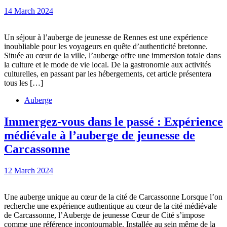
l’expérience
14
14 March 2024
bretonne
March
à
2024
Un séjour à l’auberge de jeunesse de Rennes est une expérience
Rennes
inoubliable pour les voyageurs en quête d’authenticité bretonne.
:
Située au cœur de la ville, l’auberge offre une immersion totale dans
la culture et le mode de vie local. De la gastronomie aux activités
Guide
culturelles, en passant par les hébergements, cet article présentera
pour
tous les […]
un
Auberge
séjour
Immergez-vous dans le passé : Expérience
inoubliable
médiévale à l’auberge de jeunesse de
à
Immergez-
Carcassonne
l’auberge
vous
de
12
12 March 2024
dans
jeunesse
March
le
2024
Hi
Une auberge unique au cœur de la cité de Carcassonne Lorsque l’on
passé
recherche une expérience authentique au cœur de la cité médiévale
:
de Carcassonne, l’Auberge de jeunesse Cœur de Cité s’impose
comme une référence incontournable. Installée au sein même de la