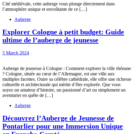
Expérience
Cité médiévale, cette auberge vous plonge directement dans
médiévale
l’atmosphère unique et envoûtante de ce […]
à
Auberge
l’auberge
Explorer Cologne à petit budget: Guide
de
Explorer
ultime de l’auberge de jeunesse
jeunesse
Cologne
de
5
5 March 2024
à
Carcassonne
March
petit
2024
Auberge de jeunesse à Cologne : Comment explorer la ville rhénane
budget:
? Cologne, située au cœur de l’Allemagne, est une ville aux
Guide
multiples facettes. Outre sa célèbre cathédrale, elle offre une richesse
culturelle et architecturale qui mérite d’être explorée. Que vous
ultime
soyez un amateur d’histoire, un passionné d’art ou simplement un
de
aventurier en quête de […]
l’auberge
Auberge
de
Découvrez l’Auberge de Jeunesse de
jeunesse
Pontarlier pour une Immersion Unique
Découvrez