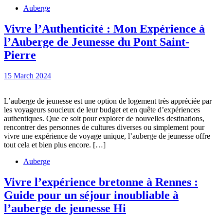
une
Auberge
auberge
Vivre l’Authenticité : Mon Expérience à
de
l’Auberge de Jeunesse du Pont Saint-
jeunesse
Vivre
Pierre
l’Authenticité
15
15 March 2024
:
March
Mon
2024
L’auberge de jeunesse est une option de logement très appréciée par
Expérience
les voyageurs soucieux de leur budget et en quête d’expériences
à
authentiques. Que ce soit pour explorer de nouvelles destinations,
rencontrer des personnes de cultures diverses ou simplement pour
l’Auberge
vivre une expérience de voyage unique, l’auberge de jeunesse offre
de
tout cela et bien plus encore. […]
Jeunesse
Auberge
du
Vivre l’expérience bretonne à Rennes :
Pont
Guide pour un séjour inoubliable à
Saint-
Vivre
l’auberge de jeunesse Hi
Pierre