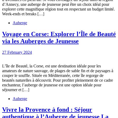
d’Annecy
d’Annecy, une auberge de jeunesse peut être un choix idéal pour
depuis
explorer cette magnifique région tout en respectant un budget limité.
l’auberge
Week-ends et breaks […]
de
Auberge
jeunesse
Voyage en Corse: Explorer l’Île de Beauté
de
Voyage
via les Auberges de Jeunesse
Savoie
en
27
27 February 2024
Corse:
February
Explorer
2024
L’île de Beauté, la Corse, est une destination idéale pour les
l’Île
amateurs de nature sauvage, de plages de sable fin et de paysages à
de
couper le souffle. Située en Méditerranée, cette île regorge de
beautés naturelles à découvrir. Pour profiter pleinement de ce cadre
Beauté
enchanteur, l’auberge de jeunesse est une option idéale pour
via
séjourner et […]
les
Auberge
Auberges
Vivre la Provence à fond : Séjour
de
authentique à l’Auberge de jeunesse La