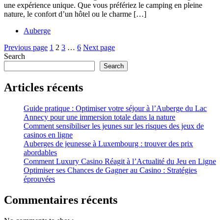
:
une expérience unique. Que vous préfériez le camping en pleine
Guide
nature, le confort d’un hôtel ou le charme […]
des
Auberge
Auberges
Posts
Page
Page
Page
Page
Previous page
1
2
3
…
6
Next page
de
Search
pagination
Search
Jeunesse
Articles récents
Guide pratique : Optimiser votre séjour à l’Auberge du Lac
Annecy pour une immersion totale dans la nature
Comment sensibiliser les jeunes sur les risques des jeux de
casinos en ligne
Auberges de jeunesse à Luxembourg : trouver des prix
abordables
Comment Luxury Casino Réagit à l’Actualité du Jeu en Ligne
Optimiser ses Chances de Gagner au Casino : Stratégies
éprouvées
Commentaires récents